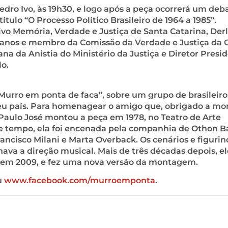
dro Ivo, às 19h30, e logo após a peça ocorrerá um deb
tulo “O Processo Político Brasileiro de 1964 a 1985”.
vo Memória, Verdade e Justiça de Santa Catarina, Derl
umanos e membro da Comissão da Verdade e Justiça da
ana da Anistia do Ministério da Justiça e Diretor Presi
lo.
Murro em ponta de faca”, sobre um grupo de brasileir
eu país. Para homenagear o amigo que, obrigado a mo
 Paulo José montou a peça em 1978, no Teatro de Arte
uele tempo, ela foi encenada pela companhia de Othon B
ncisco Milani e Marta Overback. Os cenários e figurin
ava a direção musical. Mais de três décadas depois, el
 em 2009, e fez uma nova versão da montagem.
u
www.facebook.com/murroemponta
.