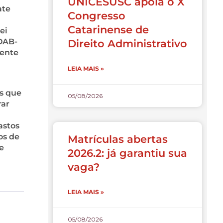
UNICESUSC apoia o X
ate
Congresso
Catarinense de
ei
 OAB-
Direito Administrativo
dente
LEIA MAIS »
os que
05/08/2026
rar
astos
os de
Matrículas abertas
e
2026.2: já garantiu sua
vaga?
LEIA MAIS »
05/08/2026