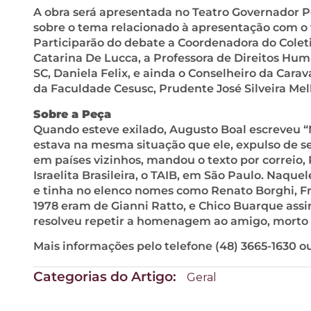
A obra será apresentada no Teatro Governador Pe
sobre o tema relacionado à apresentação com o tí
Participarão do debate a Coordenadora do Coleti
Catarina De Lucca, a Professora de Direitos H
SC, Daniela Felix, e ainda o Conselheiro da Carav
da Faculdade Cesusc, Prudente José Silveira Mel
Sobre a Peça
Quando esteve exilado, Augusto Boal escreveu “
estava na mesma situação que ele, expulso de s
em países vizinhos, mandou o texto por correio,
Israelita Brasileira, o TAIB, em São Paulo. Naq
e tinha no elenco nomes como Renato Borghi, Fra
1978 eram de Gianni Ratto, e Chico Buarque assin
resolveu repetir a homenagem ao amigo, morto
Mais informações pelo telefone (48) 3665-1630 o
Categorias do Artigo:
Geral