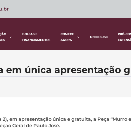
u.br
ÇÃO
BOLSAS E
COMECE
PRÓ-CO
UNICESUSC
RES
FINANCIAMENTOS
AGORA
EXTENS
 em única apresentação gr
a 2), em apresentação única e gratuita, a Peça “Murro
eção Geral de Paulo José.