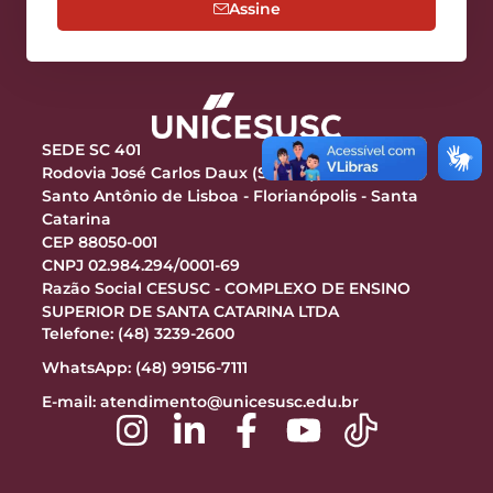
Assine
SEDE SC 401
Rodovia José Carlos Daux (SC-401), 9301 - Km 10
Santo Antônio de Lisboa - Florianópolis - Santa
Catarina
CEP 88050-001
CNPJ 02.984.294/0001-69
Razão Social CESUSC - COMPLEXO DE ENSINO
SUPERIOR DE SANTA CATARINA LTDA
Telefone: (48) 3239-2600
WhatsApp: (48) 99156-7111
E-mail:
atendimento@unicesusc.edu.br