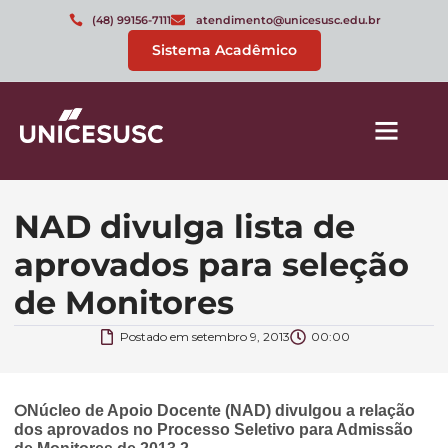
(48) 99156-7111
atendimento@unicesusc.edu.br
Sistema Acadêmico
NAD divulga lista de
aprovados para seleção
de Monitores
Postado em
setembro 9, 2013
00:00
O
Núcleo de Apoio Docente (NAD) divulgou a relação
dos aprovados no Processo Seletivo para Admissão