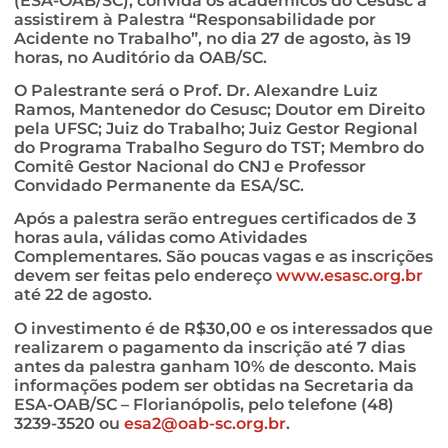
(ESA-OAB/SC), convida os acadêmicos do Cesusc a
assistirem à Palestra “Responsabilidade por
Acidente no Trabalho”, no dia 27 de agosto, às 19
horas, no Auditório da OAB/SC.
O Palestrante será o Prof. Dr. Alexandre Luiz
Ramos, Mantenedor do Cesusc; Doutor em Direito
pela UFSC; Juiz do Trabalho; Juiz Gestor Regional
do Programa Trabalho Seguro do TST; Membro do
Comitê Gestor Nacional do CNJ e Professor
Convidado Permanente da ESA/SC.
Após a palestra serão entregues certificados de 3
horas aula, válidas como Atividades
Complementares. São poucas vagas e as inscrições
devem ser feitas pelo endereço
www.esasc.org.br
até 22 de agosto.
O investimento é de R$30,00 e os interessados que
realizarem o pagamento da inscrição até 7 dias
antes da palestra ganham 10% de desconto. Mais
informações podem ser obtidas na Secretaria da
ESA-OAB/SC – Florianópolis, pelo telefone (48)
3239-3520 ou
esa2@oab-sc.org.br
.