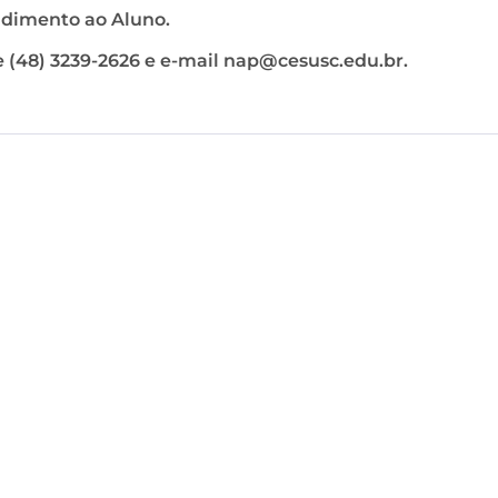
endimento ao Aluno.
e (48) 3239-2626 e e-mail
nap@cesusc.edu.br
.