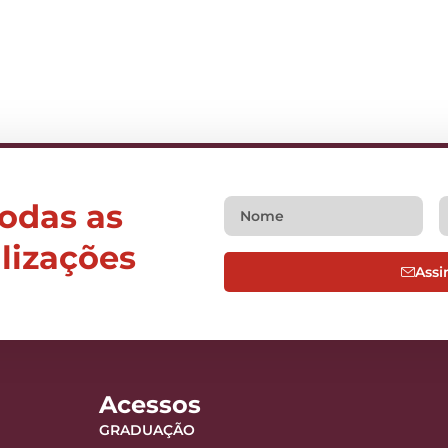
todas as
alizações
Assi
Acessos
GRADUAÇÃO