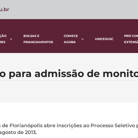
u.br
ÇÃO
BOLSAS E
COMECE
PRÓ-CO
UNICESUSC
RES
FINANCIAMENTOS
AGORA
EXTENS
vo para admissão de monit
 de Florianópolis abre inscrições ao Processo Seletivo 
agosto de 2013.