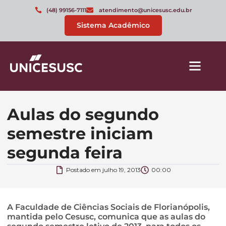
(48) 99156-7111
atendimento@unicesusc.edu.br
Sistema Acadêmico
Aulas do segundo
semestre iniciam
segunda feira
Postado em
julho 19, 2013
00:00
A Faculdade de Ciências Sociais de Florianópolis,
mantida pelo Cesusc, comunica que as aulas do