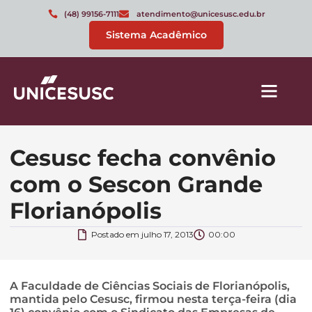
(48) 99156-7111
atendimento@unicesusc.edu.br
Sistema Acadêmico
Cesusc fecha convênio
com o Sescon Grande
Florianópolis
Postado em
julho 17, 2013
00:00
A Faculdade de Ciências Sociais de Florianópolis,
mantida pelo Cesusc, firmou nesta terça-feira (dia