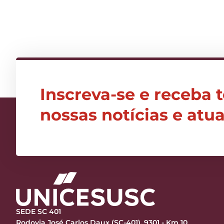
Inscreva-se e receba 
nossas notícias e atu
SEDE SC 401
Rodovia José Carlos Daux (SC-401), 9301 - Km 10