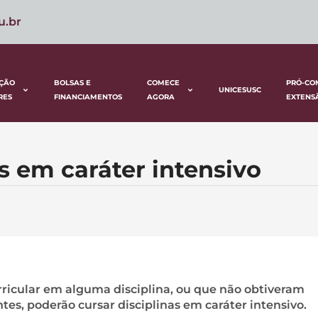
u.br
ÇÃO
BOLSAS E
COMECE
PRÓ-CO
UNICESUSC
RES
FINANCIAMENTOS
AGORA
EXTENS
as em caráter intensivo
icular em alguma disciplina, ou que não obtiveram
tes, poderão cursar disciplinas em caráter intensivo.