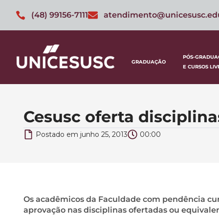
(48) 99156-7111
atendimento@unicesusc.ed
PÓS-GRADUA
GRADUAÇÃO
E CURSOS LIV
Cesusc oferta disciplin
Postado em
junho 25, 2013
00:00
Os acadêmicos da Faculdade com pendência curr
aprovação nas disciplinas ofertadas ou equivalen