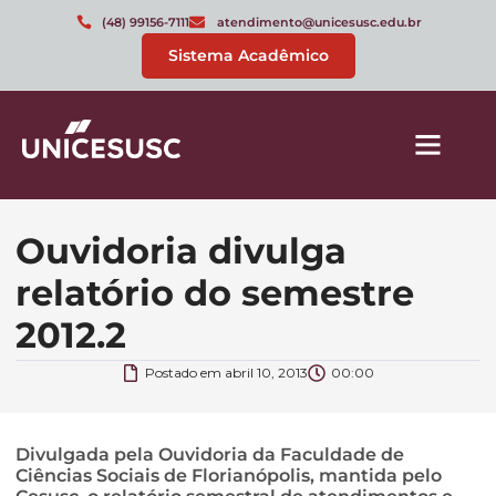
(48) 99156-7111
atendimento@unicesusc.edu.br
Sistema Acadêmico
Ouvidoria divulga
relatório do semestre
2012.2
Postado em
abril 10, 2013
00:00
Divulgada pela Ouvidoria da Faculdade de
Ciências Sociais de Florianópolis, mantida pelo