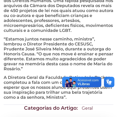
dos Direitos Humanos. Uma rápida pesquisada nos
arquivos da Câmara dos Deputados revela os mais
de 450 projetos de lei nos quais atuou como autora
ou co-autora e que beneficiam crianças e
adolescentes, professores, artesãos,
microempresários, deficientes físicos, movimentos
culturais e a comunidade LGBT.
“Estamos juntos nesse caminho, ministra”,
lembrou o Diretor Presidente do CESUSC,
Prudente José Silveira Melo, durante a outorga do
Honoris Causa. “O que nos move é ensinar e pensar
diferente. Estamos muito agradecidos de poder
gravar na memória desta casa o nome de Maria do
Rosário.”
A Diretora Geral da Faculdade Betina Inês Backes
completou a fala com um convite: “Só posso
esperar que os nossos alunos aqui presentes usem
sua inspiração para trilhar uma bela trajetória
como a da senhora, Ministra”.
Categorias do Artigo:
Geral