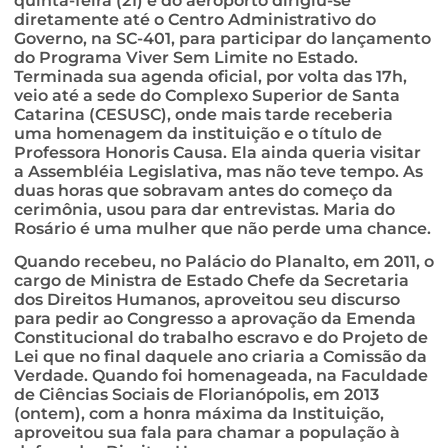
quinta-feira (21) e do aeroporto dirigiu-se
diretamente até o Centro Administrativo do
Governo, na SC-401, para participar do lançamento
do Programa Viver Sem Limite no Estado.
Terminada sua agenda oficial, por volta das 17h,
veio até a sede do Complexo Superior de Santa
Catarina (CESUSC), onde mais tarde receberia
uma homenagem da instituição e o título de
Professora Honoris Causa. Ela ainda queria visitar
a Assembléia Legislativa, mas não teve tempo. As
duas horas que sobravam antes do começo da
cerimônia, usou para dar entrevistas. Maria do
Rosário é uma mulher que não perde uma chance.
Quando recebeu, no Palácio do Planalto, em 2011, o
cargo de Ministra de Estado Chefe da Secretaria
dos Direitos Humanos, aproveitou seu discurso
para pedir ao Congresso a aprovação da Emenda
Constitucional do trabalho escravo e do Projeto de
Lei que no final daquele ano criaria a Comissão da
Verdade. Quando foi homenageada, na Faculdade
de Ciências Sociais de Florianópolis, em 2013
(ontem), com a honra máxima da Instituição,
aproveitou sua fala para chamar a população à