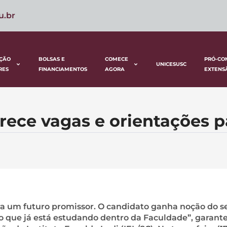
u.br
ÇÃO
BOLSAS E
COMECE
PRÓ-CO
UNICESUSC
RES
FINANCIAMENTOS
AGORA
EXTENS
ferece vagas e orientações 
ra um futuro promissor. O candidato ganha noção do s
 que já está estudando dentro da Faculdade”, garant