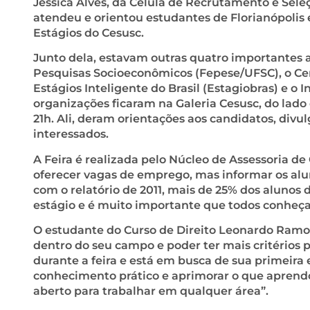
Jéssica Alves, da Célula de Recrutamento e Seleçã
atendeu e orientou estudantes de Florianópolis 
Estágios do Cesusc.
Junto dela, estavam outras quatro importantes 
Pesquisas Socioeconômicos (Fepese/UFSC), o Cen
Estágios Inteligente do Brasil (Estagiobras) e o I
organizações ficaram na Galeria Cesusc, do lado 
21h. Ali, deram orientações aos candidatos, div
interessados.
A Feira é realizada pelo Núcleo de Assessoria de
oferecer vagas de emprego, mas informar os alun
com o relatório de 2011, mais de 25% dos alunos 
estágio e é muito importante que todos conheça
O estudante do Curso de Direito Leonardo Ramos
dentro do seu campo e poder ter mais critérios p
durante a feira e está em busca de sua primeira
conhecimento prático e aprimorar o que aprendo 
aberto para trabalhar em qualquer área”.