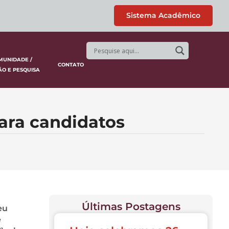
Sistema Acadêmico
MUNIDADE /
CONTATO
ÃO E PESQUISA
para candidatos
Últimas Postagens
eu
e