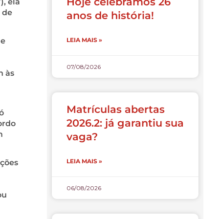
Hoje celebramos 26
), ela
 de
anos de história!
LEIA MAIS »
 e
07/08/2026
h às
Matrículas abertas
ó
2026.2: já garantiu sua
ordo
m
vaga?
LEIA MAIS »
pções
06/08/2026
ou