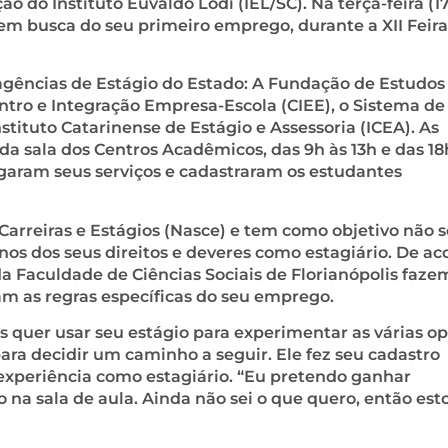
o do Instituto Euvaldo Lodi (IEL/SC). Na terça-feira (17
em busca do seu primeiro emprego, durante a XII Feira
agências de Estágio do Estado: A Fundação de Estudos
tro e Integração Empresa-Escola (CIEE), o Sistema de
nstituto Catarinense de Estágio e Assessoria (ICEA). As
da sala dos Centros Acadêmicos, das 9h às 13h e das 18
ulgaram seus serviços e cadastraram os estudantes
 Carreiras e Estágios (Nasce) e tem como objetivo não s
os dos seus direitos e deveres como estagiário. De ac
da Faculdade de Ciências Sociais de Florianópolis faze
m as regras específicas do seu emprego.
 quer usar seu estágio para experimentar as várias o
ara decidir um caminho a seguir. Ele fez seu cadastro
 experiência como estagiário. “Eu pretendo ganhar
na sala de aula. Ainda não sei o que quero, então est