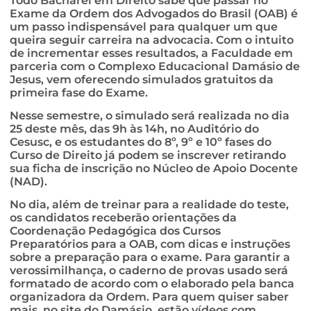
Todo Bacharel em Direito sabe que passar no
Exame da Ordem dos Advogados do Brasil (OAB) é
um passo indispensável para qualquer um que
queira seguir carreira na advocacia. Com o intuito
de incrementar esses resultados, a Faculdade em
parceria com o Complexo Educacional Damásio de
Jesus, vem oferecendo simulados gratuitos da
primeira fase do Exame.
Nesse semestre, o simulado será realizada no dia
25 deste mês, das 9h às 14h, no Auditório do
Cesusc, e os estudantes do 8º, 9º e 10º fases do
Curso de Direito já podem se inscrever retirando
sua ficha de inscrição no Núcleo de Apoio Docente
(NAD).
No dia, além de treinar para a realidade do teste,
os candidatos receberão orientações da
Coordenação Pedagógica dos Cursos
Preparatórios para a OAB, com dicas e instruções
sobre a preparação para o exame. Para garantir a
verossimilhança, o caderno de provas usado será
formatado de acordo com o elaborado pela banca
organizadora da Ordem. Para quem quiser saber
mais, no site do Damásio, estão vídeos com