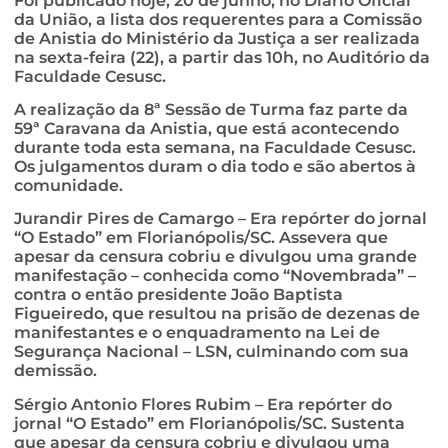
Foi publicado hoje, 20 de junho, no Diário Oficial
da União, a lista dos requerentes para a Comissão
de Anistia do Ministério da Justiça a ser realizada
na sexta-feira (22), a partir das 10h, no Auditório da
Faculdade Cesusc.
A realização da 8ª Sessão de Turma faz parte da
59ª Caravana da Anistia, que está acontecendo
durante toda esta semana, na Faculdade Cesusc.
Os julgamentos duram o dia todo e são abertos à
comunidade.
Jurandir Pires de Camargo – Era repórter do jornal
“O Estado” em Florianópolis/SC. Assevera que
apesar da censura cobriu e divulgou uma grande
manifestação – conhecida como “Novembrada” –
contra o então presidente João Baptista
Figueiredo, que resultou na prisão de dezenas de
manifestantes e o enquadramento na Lei de
Segurança Nacional – LSN, culminando com sua
demissão.
Sérgio Antonio Flores Rubim – Era repórter do
jornal “O Estado” em Florianópolis/SC. Sustenta
que apesar da censura cobriu e divulgou uma