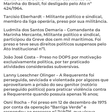
Marinha do Brasil, foi desligado pelo Ato nº
424/1964.
Tarcísio Eberhardt – Militante político e sindical,
membro da liga operária, preso por sua militância.
Ludmila dos Santos Demaria – Comandante da
Marinha Mercante, Militante político e sindical,
participou da Greve dos cem mil marítimos. Foi
preso e teve seus direitos políticos suspensos pelo
Ato Institucional nº1.
João José Costa – Preso no DOPS por motivação
exclusivamente política, por ter praticado
atividades consideradas subversivas.
Lanny Loeschner Olinger – A Requerente foi
perseguida, seviciada e violentada por algozes que
aproveitaram a prisão do seu genitor (notório
perseguido político) para praticar violência contra
a Requerente quando possuía apenas 16 anos;
Osni Rocha – Foi preso em 12 de dezembro de 1975
por conta da operação “Barriga Verde” e
respondeu ao processo nº 749/76, que visava