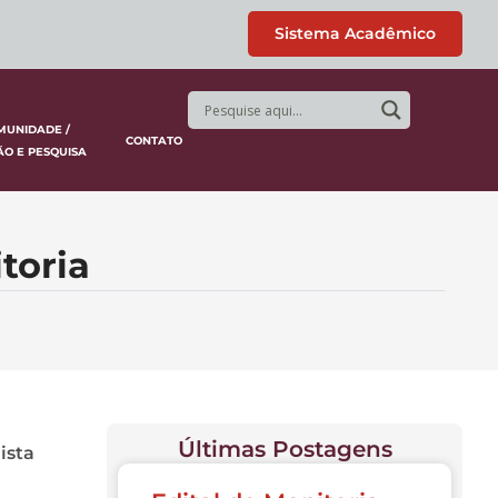
Sistema Acadêmico
MUNIDADE /
CONTATO
ÃO E PESQUISA
toria
Últimas Postagens
ista