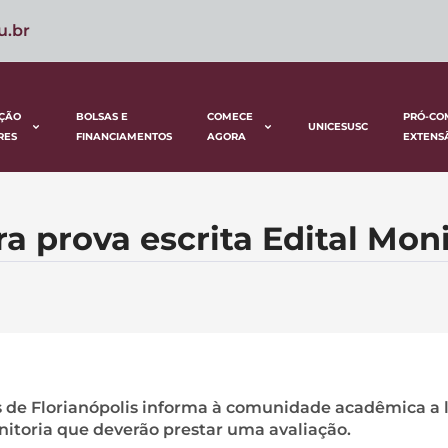
u.br
ÇÃO
BOLSAS E
COMECE
PRÓ-CO
UNICESUSC
RES
FINANCIAMENTOS
AGORA
EXTENS
a prova escrita Edital Moni
s de Florianópolis informa à comunidade acadêmica a l
itoria que deverão prestar uma avaliação.