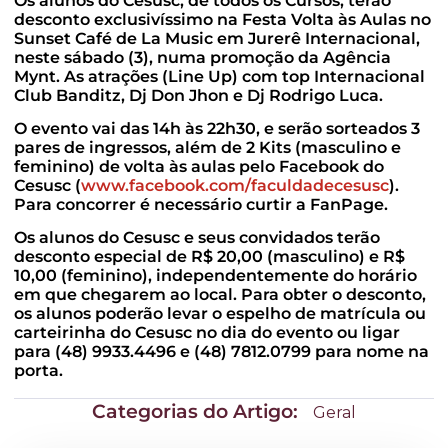
Os alunos do Cesusc, de todos os Cursos, terão
desconto exclusivíssimo na Festa Volta às Aulas no
Sunset Café de La Music em Jurerê Internacional,
neste sábado (3), numa promoção da Agência
Mynt. As atrações (Line Up) com top Internacional
Club Banditz, Dj Don Jhon e Dj Rodrigo Luca.
O evento vai das 14h às 22h30, e serão sorteados 3
pares de ingressos, além de 2 Kits (masculino e
feminino) de volta às aulas pelo Facebook do
Cesusc (
www.facebook.com/faculdadecesusc
).
Para concorrer é necessário curtir a FanPage.
Os alunos do Cesusc e seus convidados terão
desconto especial de R$ 20,00 (masculino) e R$
10,00 (feminino), independentemente do horário
em que chegarem ao local. Para obter o desconto,
os alunos poderão levar o espelho de matrícula ou
carteirinha do Cesusc no dia do evento ou ligar
para (48) 9933.4496 e (48) 7812.0799 para nome na
porta.
Categorias do Artigo:
Geral