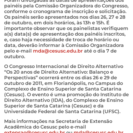
Foram divulgadas as datas de apresentações dos
painéis pela Comissão Organizadora do Congresso,
conforme o cronograma de inscrição e solicitação.
Os painéis serão apresentados nos dias 26, 27 e 28
de outubro, em dois horários, às 13h e 15h. É
importante observar que os painelistas verifiquem
a(s) data(s) de apresentação dos painéis inscritos,
e, caso haja necessidade de troca de horário ou
data, deverão informar à Comissão Organizadora
pelo e-mail
mda@cesusc.edu.br
até o dia 7 de
outubro.
O Congresso Internacional de Direito Alternativo
“Os 20 anos de Direito Alternativo: Balanço e
Perspectivas” ocorrerá entre os dias 26 e 29 de
outubro de 2011, em Florianópolis, no Campus do
Complexo de Ensino Superior de Santa Catarina
(Cesusc). O evento é uma promoção do Instituto de
Direito Alternativo (IDA), do Complexo de Ensino
Superior de Santa Catarina (Cesusc) e da
Universidade Federal de Santa Catarina (UFSC).
Mais informações na Secretaria de Extensão
Acadêmica do Cesusc pelo e-mail
extensao@cesusc.edu.br
ou
mda@cesusc.edu.br
.