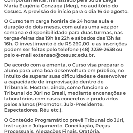
Comportamental, ministrado pela Juíza Leiga
Maria Eugênia Gonzaga (Meg), no auditório do
Cesusc. A previsão de início para o dia 16 de agosto.
O Curso tem carga horária de 24 horas aula e
duração de dois meses, com aulas uma vez por
semana e disponibilidade para duas turmas, nas
terças-feiras das 19h às 22h e sábados das 13h às
16h. O investimento é de R$ 260,00, e as inscrições
podem ser feitas pelo telefone (48) 3239-2638 ou
pelo e-mail
extensao@cesusc.edu.br
.
De acordo com a ementa, o Curso visa preparar o
aluno para uma boa desenvoltura em público, no
intuito de superar suas dificuldades e desenvolver
a capacidade de improvisação dentro de
Tribunais. Mostrar, ainda, como funciona o
Tribunal do Júri no Brasil, mediante encenações e
laboratórios com casos concretos e produzidos
pelos alunos (Promotor, Juiz-Presidente,
Espectadores, Réu etc.).
O Conteúdo Programático prevê Tribunal do Júri,
Instrução e Julgamento, Conciliação, Peças
Processuais, Alegações Finais, Oratória,