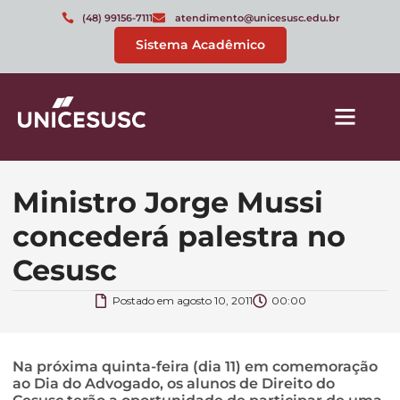
(48) 99156-7111
atendimento@unicesusc.edu.br
Sistema Acadêmico
Ministro Jorge Mussi
concederá palestra no
Cesusc
Postado em
agosto 10, 2011
00:00
Na próxima quinta-feira (dia 11) em comemoração
ao Dia do Advogado, os alunos de Direito do