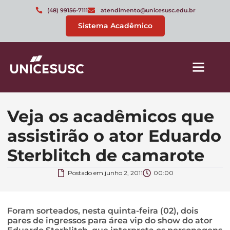
(48) 99156-7111
atendimento@unicesusc.edu.br
Sistema Acadêmico
Veja os acadêmicos que
assistirão o ator Eduardo
Sterblitch de camarote
Postado em
junho 2, 2011
00:00
Foram sorteados, nesta quinta-feira (02), dois
pares de ingressos para área vip do show do ator