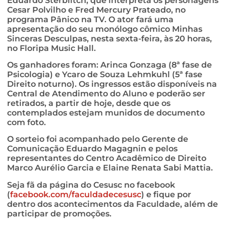
Eduardo Sterblitch, que interpreta os personagens
Cesar Polvilho e Fred Mercury Prateado, no
programa Pânico na TV. O ator fará uma
apresentação do seu monólogo cômico Minhas
Sinceras Desculpas, nesta sexta-feira, às 20 horas,
no Floripa Music Hall.
Os ganhadores foram: Arinca Gonzaga (8ª fase de
Psicologia) e Ycaro de Souza Lehmkuhl (5ª fase
Direito noturno). Os ingressos estão disponíveis na
Central de Atendimento do Aluno e poderão ser
retirados, a partir de hoje, desde que os
contemplados estejam munidos de documento
com foto.
O sorteio foi acompanhado pelo Gerente de
Comunicação Eduardo Magagnin e pelos
representantes do Centro Acadêmico de Direito
Marco Aurélio Garcia e Elaine Renata Sabi Mattia.
Seja fã da página do Cesusc no facebook
(
facebook.com/faculdadecesusc
) e fique por
dentro dos acontecimentos da Faculdade, além de
participar de promoções.