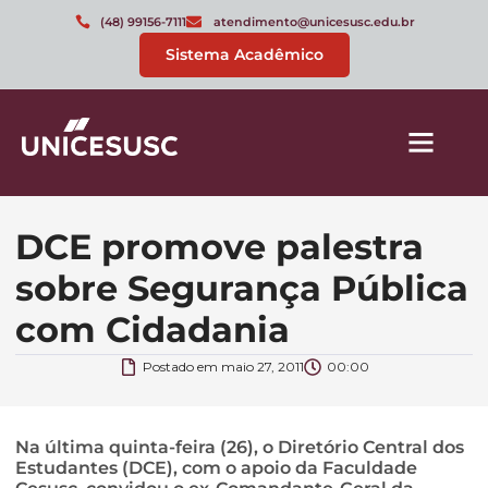
(48) 99156-7111
atendimento@unicesusc.edu.br
Sistema Acadêmico
DCE promove palestra
sobre Segurança Pública
com Cidadania
Postado em
maio 27, 2011
00:00
Na última quinta-feira (26), o Diretório Central dos
Estudantes (DCE), com o apoio da Faculdade