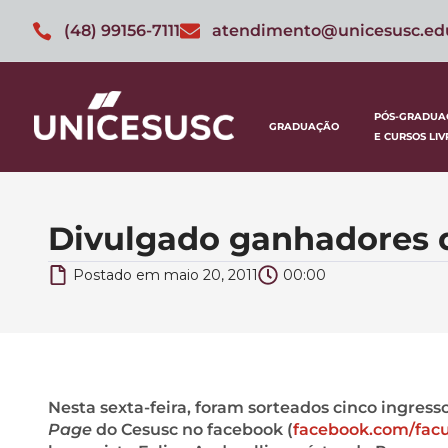
(48) 99156-7111
atendimento@unicesusc.ed
PÓS-GRADUA
GRADUAÇÃO
E CURSOS LIV
Divulgado ganhadores d
Postado em
maio 20, 2011
00:00
Nesta sexta-feira, foram sorteados cinco ingres
Page
do Cesusc no facebook (
facebook.com/fac