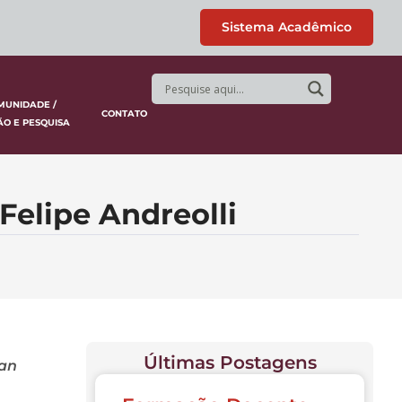
Sistema Acadêmico
MUNIDADE /
CONTATO
ÃO E PESQUISA
elipe Andreolli
Últimas Postagens
an