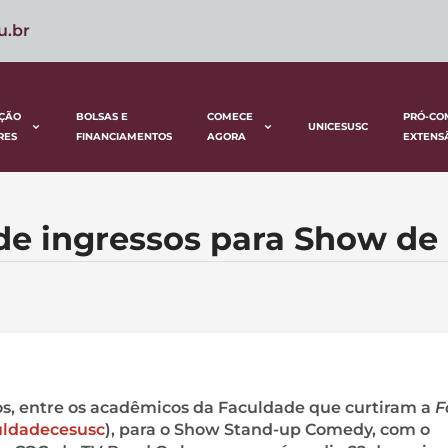
u.br
ÇÃO
BOLSAS E
COMECE
PRÓ-CO
UNICESUSC
RES
FINANCIAMENTOS
AGORA
EXTENS
e ingressos para Show de F
sos, entre os acadêmicos da Faculdade que curtiram a
F
uldadecesusc
), para o Show Stand-up Comedy, com o