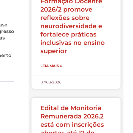
Formação Docente
2026/2 promove
reflexões sobre
fase
neurodiversidade e
gresso
fortalece práticas
as
inclusivas no ensino
superior
berto
LEIA MAIS »
07/08/2026
Edital de Monitoria
Remunerada 2026.2
está com inscrições
abertas até 12 de