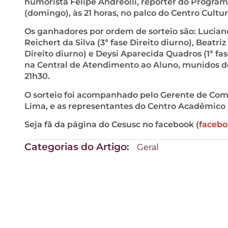
humorista Felipe Andreolli, repórter do Progra
(domingo), às 21 horas, no palco do Centro Cultu
Os ganhadores por ordem de sorteio são: Lucian
Reichert da Silva (3ª fase Direito diurno), Beatri
Direito diurno) e Deysi Aparecida Quadros (1ª fa
na Central de Atendimento ao Aluno, munidos de
21h30.
O sorteio foi acompanhado pelo Gerente de Comu
Lima, e as representantes do Centro Acadêmico 
Seja fã da página do Cesusc no facebook (
facebo
Categorias do Artigo:
Geral