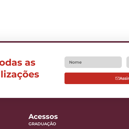
todas as
alizações
Assi
Acessos
GRADUAÇÃO