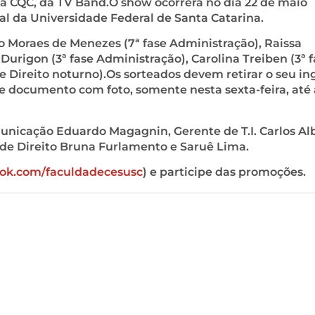
ma CQC, da TV Band.O show ocorrerá no dia 22 de maio
ral da Universidade Federal de Santa Catarina.
o Moraes de Menezes (7ª fase Administração), Raissa
z Durigon (3ª fase Administração), Carolina Treiben (3ª 
se Direito noturno).Os sorteados devem retirar o seu in
 documento com foto, somente nesta sexta-feira, até 
nicação Eduardo Magagnin, Gerente de T.I. Carlos Al
de Direito Bruna Furlamento e Saruê Lima.
ok.com/faculdadecesusc
) e participe das promoções.