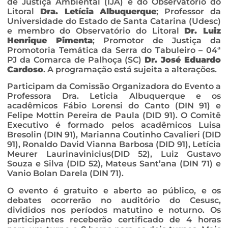
de Justiça Ambiental (IJA) e do Observatório do
Litoral
Dra. Letícia Albuquerque
; Professor da
Universidade do Estado de Santa Catarina (Udesc)
e membro do Observatório do Litoral
Dr. Luiz
Henrique Pimenta
; Promotor de Justiça da
Promotoria Temática da Serra do Tabuleiro – 04ª
PJ da Comarca de Palhoça (SC)
Dr. José Eduardo
Cardoso
. A programação está sujeita a alterações.
Participam da Comissão Organizadora do Evento a
Professora Dra. Leticia Albuquerque e os
acadêmicos Fábio Lorensi do Canto (DIN 91) e
Felipe Mottin Pereira de Paula (DID 91). O Comitê
Executivo é formado pelos acadêmicos Luisa
Bresolin (DIN 91), Marianna Coutinho Cavalieri (DID
91), Ronaldo David Vianna Barbosa (DID 91), Letícia
Meurer Laurinavinicius(DID 52), Luiz Gustavo
Souza e Silva (DID 52), Mateus Sant’ana (DIN 71) e
Vanio Bolan Darela (DIN 71).
O evento é gratuito e aberto ao público, e os
debates ocorrerão no auditório do Cesusc,
divididos nos períodos matutino e noturno. Os
participantes receberão certificado de 4 horas