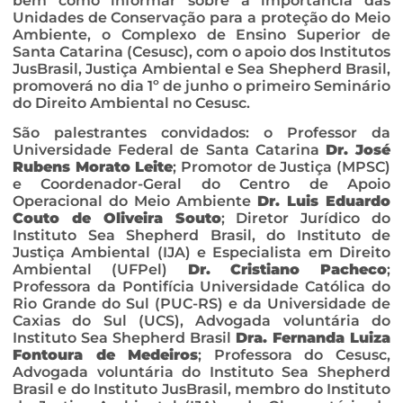
bem como informar sobre a importância das
Unidades de Conservação para a proteção do Meio
Ambiente, o Complexo de Ensino Superior de
Santa Catarina (Cesusc), com o apoio dos Institutos
JusBrasil, Justiça Ambiental e Sea Shepherd Brasil,
promoverá no dia 1º de junho o primeiro Seminário
do Direito Ambiental no Cesusc.
São palestrantes convidados: o Professor da
Universidade Federal de Santa Catarina
Dr. José
Rubens Morato Leite
; Promotor de Justiça (MPSC)
e Coordenador-Geral do Centro de Apoio
Operacional do Meio Ambiente
Dr. Luis Eduardo
Couto de Oliveira Souto
; Diretor Jurídico do
Instituto Sea Shepherd Brasil, do Instituto de
Justiça Ambiental (IJA) e Especialista em Direito
Ambiental (UFPel)
Dr. Cristiano Pacheco
;
Professora da Pontifícia Universidade Católica do
Rio Grande do Sul (PUC-RS) e da Universidade de
Caxias do Sul (UCS), Advogada voluntária do
Instituto Sea Shepherd Brasil
Dra. Fernanda Luiza
Fontoura de Medeiros
; Professora do Cesusc,
Advogada voluntária do Instituto Sea Shepherd
Brasil e do Instituto JusBrasil, membro do Instituto