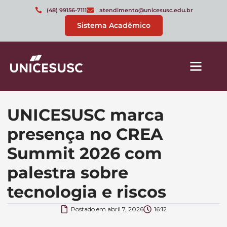
(48) 99156-7111
atendimento@unicesusc.edu.br
Sistema Acadêmico
UNICESUSC marca
presença no CREA
Summit 2026 com
palestra sobre
tecnologia e riscos
Postado em
abril 7, 2026
16:12