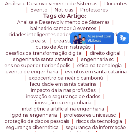
|
Análise e Desenvolvimento de Sistemas
Docentes
|
|
|
Evento
Notícias
Professores
Tags do Artigo:
|
Análise e Desenvolvimento de Sistemas
|
balneário camboriú eventos
|
|
cidades inteligentes dados
compliance lgpd
|
|
crea sc
crea summit 2026
|
curso de Administração
|
|
desafios da transformação digital
direito digital
|
|
engenharia santa catarina
engenharia sc
|
|
ensino superior florianópolis
ética na tecnologia
|
evento de engenharia
eventos em santa catarina
|
|
expocentro balneário camboriú
|
faculdade em santa catarina
|
impacto da ia nas profissões
|
inovação e segurança de dados
|
inovação na engenharia
|
inteligência artificial na engenharia
|
|
lgpd na engenharia
professores unicesusc
|
|
proteção de dados pessoais
riscos da tecnologia
|
segurança cibernética
segurança da informação