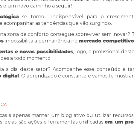
s e um novo caminho a seguir!
ológica
se tornou indispensável para o crescimen
o e acompanhar as tendências que vão surgindo.
a zona de conforto consegue sobreviver sem inovar? T
os
impossibilita a permanência no
mercado competitivo
ntas e novas possibilidades
, logo, o profissional dest
dades a todo momento.
dia a dia deste setor? Acompanhe esse conteúdo e 
digital
. O aprendizado é constante e vamos te mostra
ICA
as é apenas manter um blog ativo ou utilizar recurso
s ideias, são ações e ferramentas unificadas
em um pro