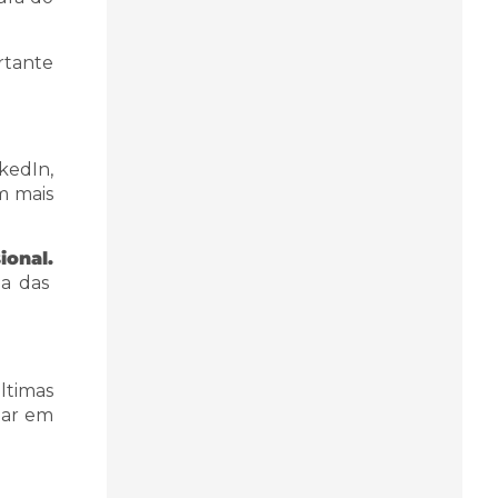
rtante
kedIn,
m mais
ional.
a das
ltimas
iar em