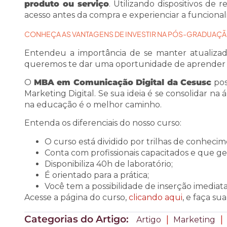
produto ou serviço
. Utilizando dispositivos de
acesso antes da compra e experienciar a funcional
CONHEÇA AS VANTAGENS DE INVESTIR NA PÓS-GRADUAÇ
Entendeu a importância de se manter atualizad
queremos te dar uma oportunidade de aprender 
O
MBA em Comunicação Digital da Cesusc
pos
Marketing Digital. Se sua ideia é se consolidar na á
na educação é o melhor caminho.
Entenda os diferenciais do nosso curso:
O curso está dividido por trilhas de conhecime
Conta com profissionais capacitados e que g
Disponibiliza 40h de laboratório;
É orientado para a prática;
Você tem a possibilidade de inserção imediat
Acesse a página do curso,
clicando aqui
, e faça s
Categorias do Artigo:
|
|
Artigo
Marketing