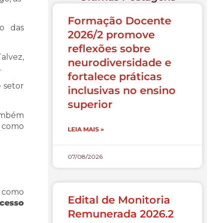
Formação Docente
to das
2026/2 promove
reflexões sobre
alvez,
neurodiversidade e
.
fortalece práticas
e setor
inclusivas no ensino
superior
também
r como
LEIA MAIS »
07/08/2026
s como
Edital de Monitoria
cesso
Remunerada 2026.2