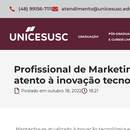
(48) 99156-7111
atendimento@unicesusc.ed
PÓS-GRADUA
GRADUAÇÃO
E CURSOS LIV
Profissional de Marketi
atento à inovação tecn
Postado em
outubro 18, 2022
18:21
Mantenha-se atualizado à inovação tecnológica e 