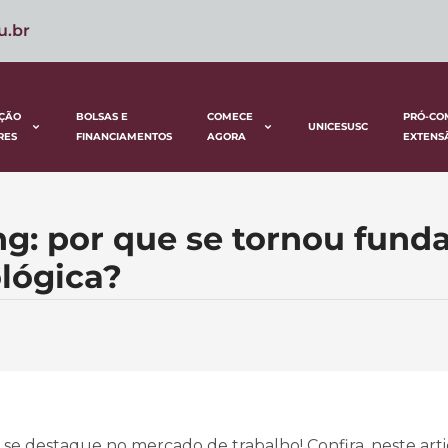
u.br
ÇÃO
BOLSAS E
COMECE
PRÓ-CO
UNICESUSC
RES
FINANCIAMENTOS
AGORA
EXTENS
ng: por que se tornou fun
ológica?
se destaque no mercado de trabalho! Confira, neste arti