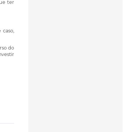
ue ter
 caso,
rso do
nvestir