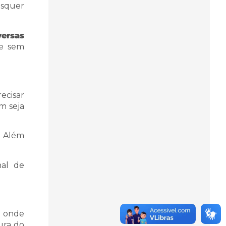
isquer
versas
 e sem
ecisar
m seja
. Além
nal de
o onde
ura do