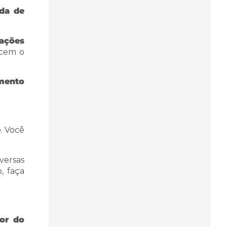
da de
mações
recem o
mento
e
. Você
versas
, faça
or do