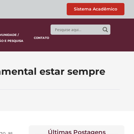
Sistema Acadêmico
MUNIDADE /
CONTATO
ÃO E PESQUISA
damental estar sempre
Últimas Postagens
go, as