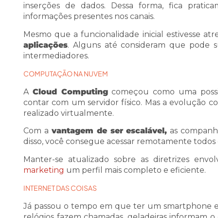
inserções de dados. Dessa forma, fica pratic
informações presentes nos canais.
Mesmo que a funcionalidade inicial estivesse atr
aplicações
. Alguns até consideram que pode su
intermediadores.
COMPUTAÇÃO NA NUVEM
A
Cloud Computing
começou como uma possibi
contar com um servidor físico. Mas a evolução co
realizado virtualmente.
Com a
vantagem de ser escalável,
as companhi
disso, você consegue acessar remotamente todos os
Manter-se atualizado sobre as diretrizes en
marketing
um perfil mais completo e eficiente.
INTERNET DAS COISAS
Já passou o tempo em que ter um smartphone 
relógios fazem chamadas, geladeiras informam o 