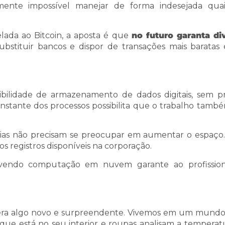
amente impossível manejar de forma indesejada qua
elada ao Bitcoin, a aposta é que
no futuro garanta di
bstituir bancos e dispor de transações mais baratas
lidade de armazenamento de dados digitais, sem pr
nstante dos processos possibilita que o trabalho també
as não precisam se preocupar em aumentar o espaço
 registros disponíveis na corporação.
volvendo computação em nuvem garante ao profissio
era algo novo e surpreendente. Vivemos em um mund
que está no seu interior e roupas analisam a temperat