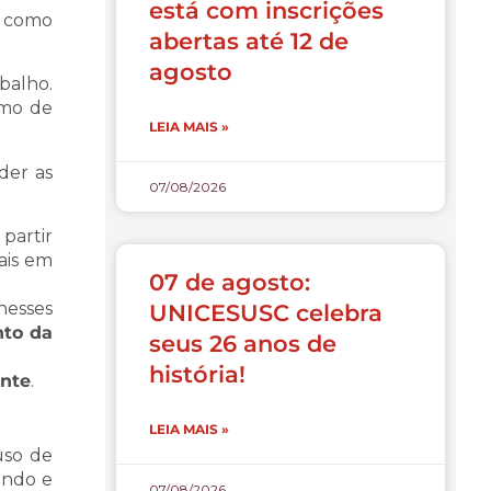
está com inscrições
a como
abertas até 12 de
agosto
balho.
nimo de
LEIA MAIS »
der as
07/08/2026
partir
ais em
07 de agosto:
nesses
UNICESUSC celebra
nto da
seus 26 anos de
história!
ente
.
LEIA MAIS »
uso de
undo e
07/08/2026