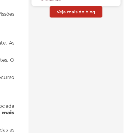
Veja mais do blog
issões
te. As
tes. O
ecurso
ociada
 mais
das as