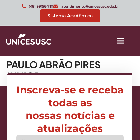
(48) 99156-7111
atendimento@unicesusc.edu.br
Sistema Acadêmico
PAULO ABRÃO PIRES
JUNIOR
Inscreva-se e receba
todas as
nossas notícias e
atualizações