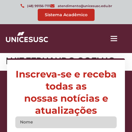
(48) 99156-7111
atendimento@unicesusc.edu.br
Sistema Acadêmico
LUIZ FERNANDO COELHO
Inscreva-se e receba
todas as
nossas notícias e
atualizações