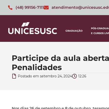
(48) 99156-7111
atendimento@unicesusc.ed
PÓS-GRADUA
GRADUAÇÃO
E CURSOS LIV
Participe da aula abert
Penalidades
Postado em
setembro 24, 2024
12:26
Nos dias 26 de setembro e 8 de outubro, teremos