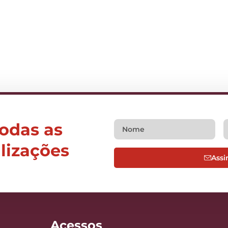
todas as
alizações
Assi
Acessos