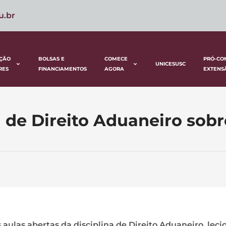
u.br
ÇÃO
BOLSAS E
COMECE
PRÓ-CO
UNICESUSC
RES
FINANCIAMENTOS
AGORA
EXTENS
a de Direito Aduaneiro sobr
 aulas abertas da disciplina de Direito Aduaneiro, lec