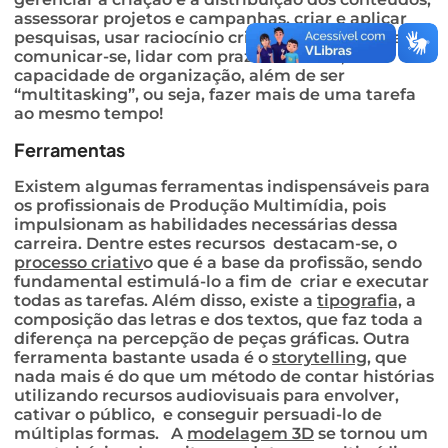
assessorar projetos e campanhas, criar e aplicar
pesquisas, usar raciocínio criativo e lógico, para
comunicar-se, lidar com prazos e metas, ter
capacidade de organização, além de ser
“multitasking”, ou seja, fazer mais de uma tarefa
ao mesmo tempo!
Ferramentas
Existem algumas ferramentas indispensáveis para
os profissionais de Produção Multimídia, pois
impulsionam as habilidades necessárias dessa
carreira. Dentre estes recursos destacam-se, o
processo criativ
o que é a base da profissão, sendo
fundamental estimulá-lo a fim de criar e executar
todas as tarefas. Além disso, existe a
tipografia,
a
composição das letras e dos textos, que faz toda a
diferença na percepção de peças gráficas. Outra
ferramenta bastante usada é o
storytelling
, que
nada mais é do que um método de contar histórias
utilizando recursos audiovisuais para envolver,
cativar o público, e conseguir persuadi-lo de
múltiplas formas. A
modelagem 3D
se tornou um