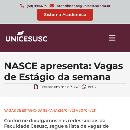
(48) 99156-7111
atendimento@unicesusc.edu.br
Sistema Acadêmico
NASCE apresenta: Vagas
de Estágio da semana
Postado em
maio 7, 2021
18:07
VAGAS DE ESTÁGIO DA SEMANA (26/04/21 A 30/04/21)
Conforme divulgamos nas redes sociais da
Faculdade Cesusc, segue a lista de vagas de