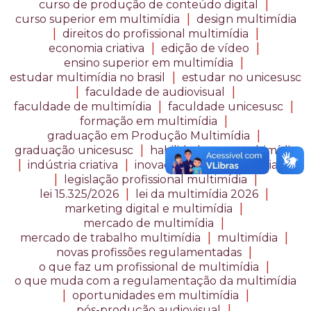
|
curso de produção de conteúdo digital
|
curso superior em multimídia
design multimídia
|
|
direitos do profissional multimídia
|
|
economia criativa
edição de vídeo
|
ensino superior em multimídia
|
estudar multimídia no brasil
estudar no unicesusc
|
|
faculdade de audiovisual
|
|
faculdade de multimídia
faculdade unicesusc
|
formação em multimídia
|
graduação em Produção Multimídia
|
graduação unicesusc
habilidades em multimídia
|
|
indústria criativa
inovação e tecnologia criativa
|
|
legislação profissional multimídia
|
|
lei 15.325/2026
lei da multimídia 2026
|
marketing digital e multimídia
|
mercado de multimídia
|
|
mercado de trabalho multimídia
multimídia
|
novas profissões regulamentadas
|
o que faz um profissional de multimídia
o que muda com a regulamentação da multimídia
|
|
oportunidades em multimídia
|
pós-produção audiovisual