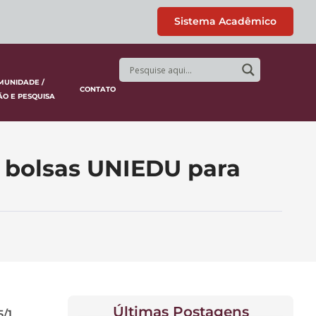
Sistema Acadêmico
MUNIDADE /
CONTATO
ÃO E PESQUISA
s bolsas UNIEDU para
Últimas Postagens
/1,