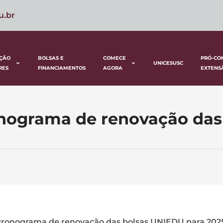
u.br
ÇÃO
BOLSAS E
COMECE
PRÓ-CO
UNICESUSC
RES
FINANCIAMENTOS
AGORA
EXTENS
ronograma de renovação da
o cronograma de renovação das bolsas UNIEDU para 2025