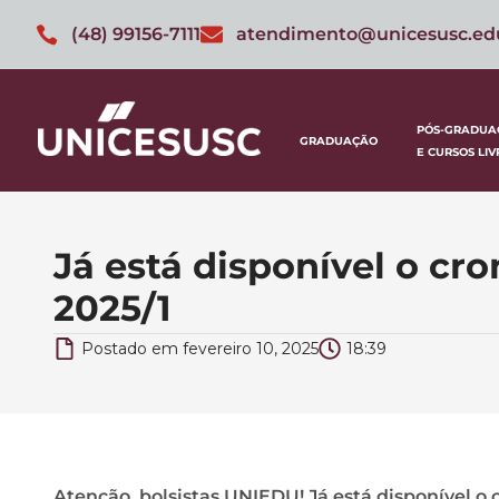
(48) 99156-7111
atendimento@unicesusc.ed
PÓS-GRADUA
GRADUAÇÃO
E CURSOS LIV
Já está disponível o c
2025/1
Postado em
fevereiro 10, 2025
18:39
Atenção, bolsistas UNIEDU! Já está disponível 