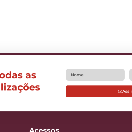
todas as
alizações
Assi
Acessos