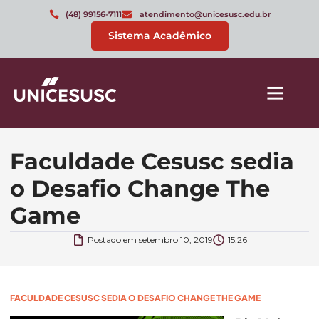
(48) 99156-7111
atendimento@unicesusc.edu.br
Sistema Acadêmico
Faculdade Cesusc sedia
o Desafio Change The
Game
Postado em
setembro 10, 2019
15:26
FACULDADE CESUSC SEDIA O DESAFIO CHANGE THE GAME