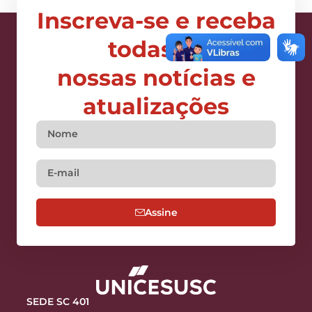
Inscreva-se e receba
todas as
nossas notícias e
atualizações
Assine
SEDE SC 401