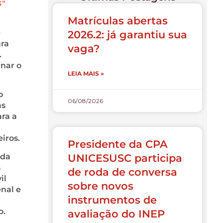
S”
Matrículas abertas
e
2026.2: já garantiu sua
ara
vaga?
.
nar o
LEIA MAIS »
o
06/08/2026
as
ra a
iros.
Presidente da CPA
nda
UNICESUSC participa
s
de roda de conversa
il
sobre novos
enal e
instrumentos de
o.
avaliação do INEP