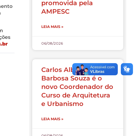
promovida pela
mento
AMPESC
a
LEIA MAIS »
ém
ações
06/08/2026
.br
Carlos Alberto
Barbosa Souza é o
novo Coordenador do
Curso de Arquitetura
e Urbanismo
LEIA MAIS »
06/08/2026