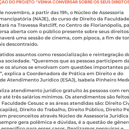
ÇÃO DO PROJETO “VENHA CONVERSAR SOBRE OS SEUS DIREITO
de novembro, a partir das 19h, o Núcleo de Assessoria
Emancipatória (NAJE), do curso de Direito da Faculdad
tará na Travessa Ratcliff, no Centro de Florianópolis, p
rsa aberta com o público presente sobre seus direitos
verá uma sessão de cinema, com pipoca, a fim de tor
is descontraído.
atidos assuntos como ressocialização e reintegração d
a sociedade. “Queremos que as pessoas participem d
ue os alunos se envolvam com questões importantes pa
, explica a Coordenadora de Prática em Direito e do
 de Atendimento Jurídico (ESAJ), Isabela Pinheiro Mede
aliza atendimento jurídico gratuito às pessoas com re
e até três salários mínimos. Os atendimentos são feito
 Faculdade Cesusc e as áreas atendidas são: Direito Civ
apião), Direito do Trabalho, Direito Público, Direito P
em preconceitos através Núcleo de Assessoria Jurídica
sempre gera polêmica e dúvidas, é a questão de gêner
específico para esses casos. Realizamos pesquisas e