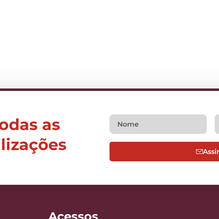
todas as
alizações
Assi
Acessos