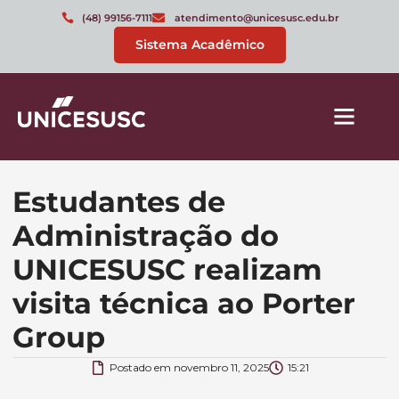
(48) 99156-7111
atendimento@unicesusc.edu.br
Sistema Acadêmico
Estudantes de
Administração do
UNICESUSC realizam
visita técnica ao Porter
Group
Postado em
novembro 11, 2025
15:21