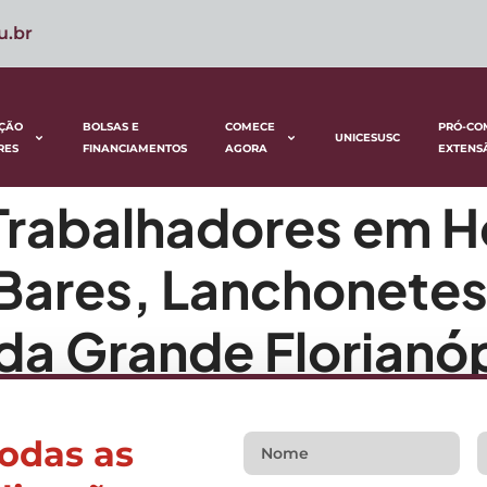
u.br
ÇÃO
BOLSAS E
COMECE
PRÓ-CO
UNICESUSC
RES
FINANCIAMENTOS
AGORA
EXTENS
Trabalhadores em H
Bares, Lanchonetes
da Grande Florianóp
OR
todas as