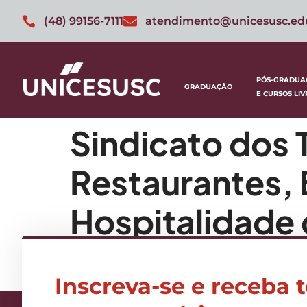
(48) 99156-7111
atendimento@unicesusc.ed
PÓS-GRADUA
GRADUAÇÃO
E CURSOS LIV
Sindicato dos 
Restaurantes, 
Hospitalidade 
SITRATUH-FL
Inscreva-se e receba 