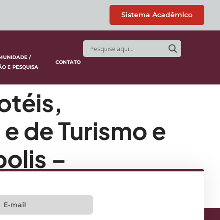
Sistema Acadêmico
MUNIDADE /
CONTATO
ÃO E PESQUISA
otéis,
 e de Turismo e
olis –