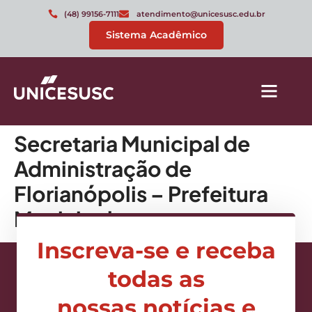
(48) 99156-7111
atendimento@unicesusc.edu.br
Sistema Acadêmico
Secretaria Municipal de
Administração de
Florianópolis – Prefeitura
Municipal
Inscreva-se e receba
todas as
nossas notícias e