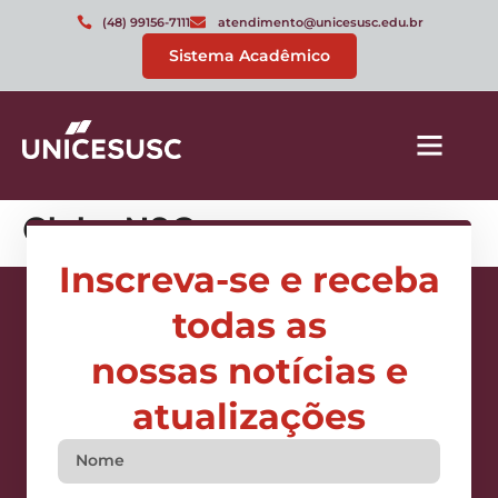
(48) 99156-7111
atendimento@unicesusc.edu.br
Sistema Acadêmico
Clube NSC
Inscreva-se e receba
todas as
nossas notícias e
atualizações