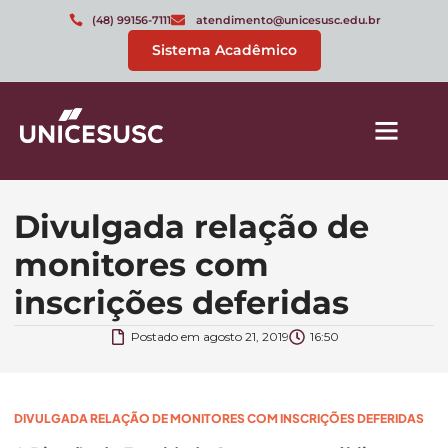
(48) 99156-7111
atendimento@unicesusc.edu.br
Sistema Acadêmico
Divulgada relação de
monitores com
inscrições deferidas
Postado em
agosto 21, 2019
16:50
DIVULGADA RELAÇÃO DE MONITORES COM INSCRIÇÕES DEFERIDAS