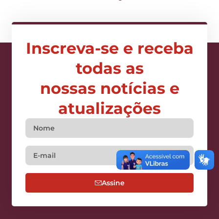
Inscreva-se e receba
todas as
nossas notícias e
atualizações
Assine