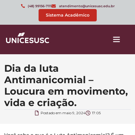
(48) 99156-7111
atendimento@unicesusc.edu.br
Sistema Acadêmico
Dia da luta
Antimanicomial –
Loucura em movimento,
vida e criação.
Postado em
maio 9, 2024
17:05