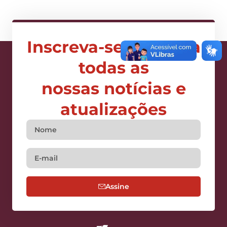
Inscreva-se e receba
todas as
nossas notícias e
atualizações
Assine