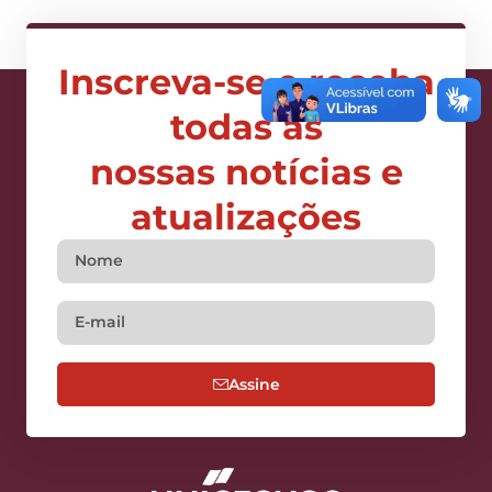
Inscreva-se e receba
todas as
nossas notícias e
atualizações
Assine