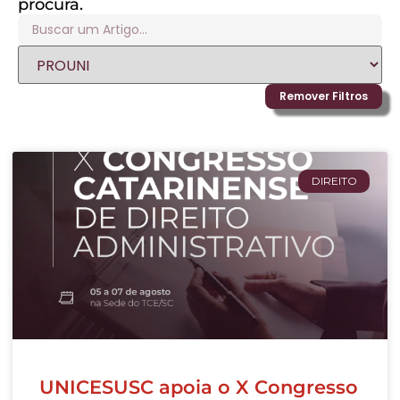
procura.
Remover Filtros
DIREITO
UNICESUSC apoia o X Congresso