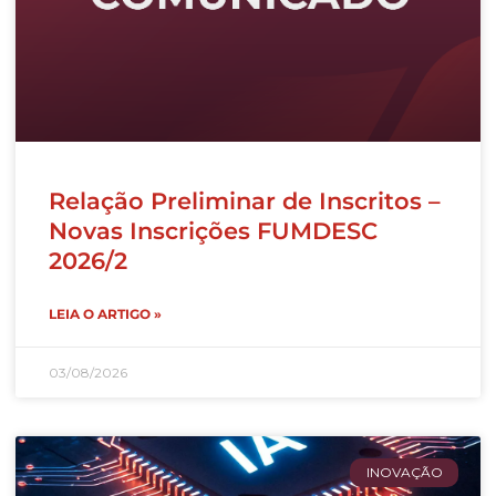
Relação Preliminar de Inscritos –
Novas Inscrições FUMDESC
2026/2
LEIA O ARTIGO »
03/08/2026
INOVAÇÃO