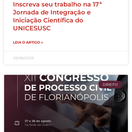
Inscreva seu trabalho na 17ª
Jornada de Integração e
Iniciação Científica do
UNICESUSC
LEIA O ARTIGO »
05/08/2026
DIREITO