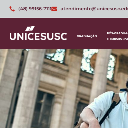
(48) 99156-7111
atendimento@unicesusc.ed
PÓS-GRADUA
GRADUAÇÃO
E CURSOS LIV