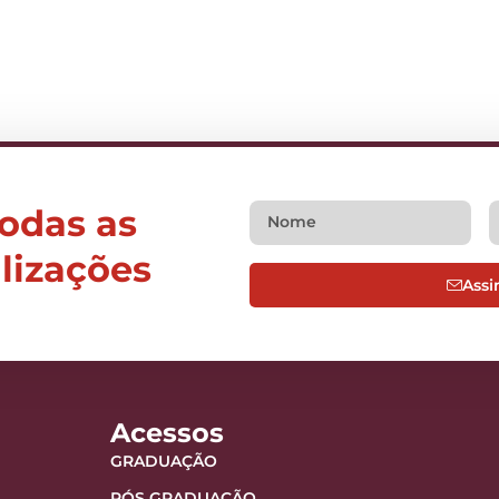
todas as
alizações
Assi
Acessos
GRADUAÇÃO
PÓS GRADUAÇÃO