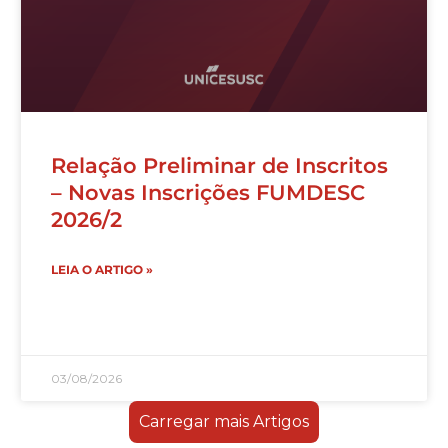
Relação Preliminar de Inscritos
– Novas Inscrições FUMDESC
2026/2
LEIA O ARTIGO »
03/08/2026
Carregar mais Artigos