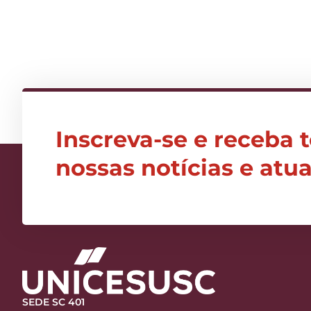
Inscreva-se e receba 
nossas notícias e atu
SEDE SC 401