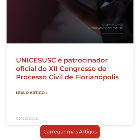
UNICESUSC é patrocinador
oficial do XII Congresso de
Processo Civil de Florianópolis
LEIA O ARTIGO »
05/08/2026
Carregar mais Artigos