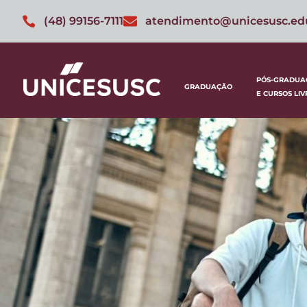
(48) 99156-7111
atendimento@unicesusc.ed
PÓS-GRADUA
GRADUAÇÃO
E CURSOS LIV