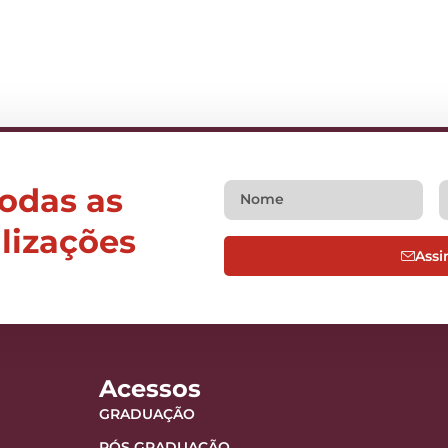
todas as
alizações
Assi
Acessos
GRADUAÇÃO
PÓS GRADUAÇÃO