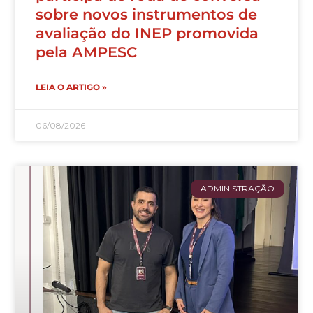
sobre novos instrumentos de
avaliação do INEP promovida
pela AMPESC
LEIA O ARTIGO »
06/08/2026
ADMINISTRAÇÃO