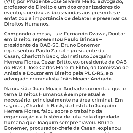
(7/11) por Prudente José Silveira Mello, advogado,
professor de Direito e um dos organizadores do
evento, que deu as boas-vindas aos presentes e
enfatizou a importância de debater e preservar os
Direitos Humanos.
Compondo a mesa, Luiz Fernando Ozawa, Doutor
em Direito, representou Paulo Brincas –
presidente da OAB-SC, Bruno Bonemer
representou Paulo Zanot – presidente da
Casan, Charlotth Back, do Instituto Joaquím
Herrera Flores, Cezar Britto, ex-presidente da OAB
do Brasil, José Carlos Moreira Filho, da Comissão de
Anistia e Doutor em Direito pela PUC-RS, e o
advogado criminalista João Moacir Andrade.
Na ocasião, João Moacir Andrade comentou que o
tema Direitos Humanos é sempre atual e
necessário, principalmente na área criminal. Em
seguida, Charlotth Back, do Instituto Joaquím
Herrera Flores, falou sobre o trabalho da
organização e a história de luta pela dignidade
humana que Joaquím sempre travou. Bruno
Bonemer, procurador-chefe da Casan, explanou