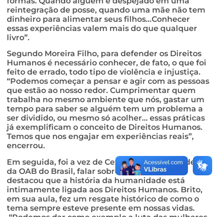
formas. Quando alguém é despejado em uma
reintegração de posse, quando uma mãe não tem
dinheiro para alimentar seus filhos…Conhecer
essas experiências valem mais do que qualquer
livro”.
Segundo Moreira Filho, para defender os Direitos
Humanos é necessário conhecer, de fato, o que foi
feito de errado, todo tipo de violência e injustiça.
“Podemos começar a pensar e agir com as pessoas
que estão ao nosso redor. Cumprimentar quem
trabalha no mesmo ambiente que nós, gastar um
tempo para saber se alguém tem um problema a
ser dividido, ou mesmo só acolher… essas práticas
já exemplificam o conceito de Direitos Humanos.
Temos que nos engajar em experiências reais”,
encerrou.
Em seguida, foi a vez de Cezar Brito, ex-presidente
da OAB do Brasil, falar sobre o assunto. Ele
destacou que a história da humanidade está
intimamente ligada aos Direitos Humanos. Brito,
em sua aula, fez um resgate histórico de como o
tema sempre esteve presente em nossas vidas.