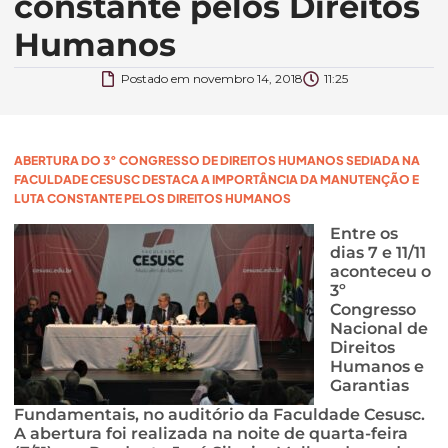
constante pelos Direitos
Humanos
Postado em
novembro 14, 2018
11:25
ABERTURA DO 3° CONGRESSO DE DIREITOS HUMANOS SEDIADA NA
FACULDADE CESUSC DESTACA A IMPORTÂNCIA DA MANUTENÇÃO E
LUTA CONSTANTE PELOS DIREITOS HUMANOS
Entre os
dias 7 e 11/11
aconteceu o
3º
Congresso
Nacional de
Direitos
Humanos e
Garantias
Fundamentais, no auditório da Faculdade Cesusc.
A abertura foi realizada na noite de quarta-feira