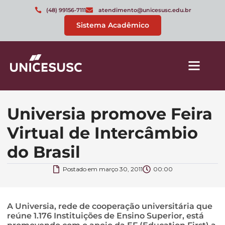
(48) 99156-7111
atendimento@unicesusc.edu.br
Sistema Acadêmico
Universia promove Feira
Virtual de Intercâmbio
do Brasil
Postado em
março 30, 2011
00:00
A Universia, rede de cooperação universitária que
reúne 1.176 Instituições de Ensino Superior, está