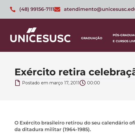
(48) 99156-7111
atendimento@unicesusc.ed
PÓS-GRADUA
GRADUAÇÃO
E CURSOS LIV
Exército retira celebraç
Postado em
março 17, 2011
00:00
O Exército brasileiro retirou do seu calendário 
da ditadura militar (1964-1985).