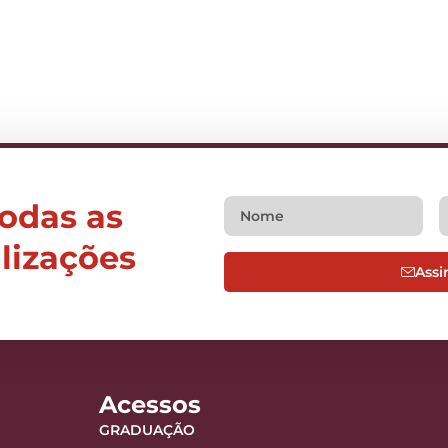
todas as
alizações
Assi
Acessos
GRADUAÇÃO