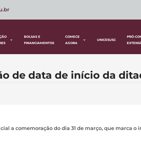
u.br
ÇÃO
BOLSAS E
COMECE
PRÓ-CO
UNICESUSC
RES
FINANCIAMENTOS
AGORA
EXTENS
ão de data de início da dit
oficial a comemoração do dia 31 de março, que marca o i