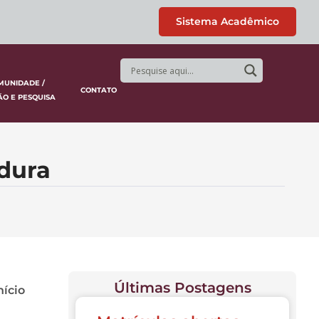
Sistema Acadêmico
MUNIDADE /
CONTATO
ÃO E PESQUISA
adura
Últimas Postagens
nício