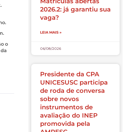
Matrículas abertas
.
2026.2: já garantiu sua
vaga?
no.
LEIA MAIS »
m.
ão o
06/08/2026
 da
Presidente da CPA
UNICESUSC participa
de roda de conversa
sobre novos
instrumentos de
avaliação do INEP
promovida pela
AMPESC