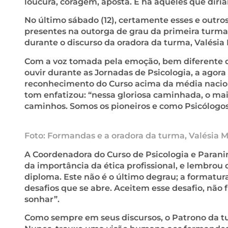
loucura, coragem, aposta. E há aqueles que diri
No último sábado (12), certamente esses e outr
presentes na outorga de grau da primeira turma 
durante o discurso da oradora da turma, Valésia
Com a voz tomada pela emoção, bem diferente
ouvir durante as Jornadas de Psicologia, a agora
reconhecimento do Curso acima da média nacion
tom enfatizou: “nessa gloriosa caminhada, o mai
caminhos. Somos os pioneiros e como Psicólogo
Foto: Formandas e a oradora da turma, Valésia M
A Coordenadora do Curso de Psicologia e Paranin
da importância da ética profissional, e lembrou
diploma. Este não é o último degrau; a formatu
desafios que se abre. Aceitem esse desafio, nã
sonhar”.
Como sempre em seus discursos, o Patrono da t