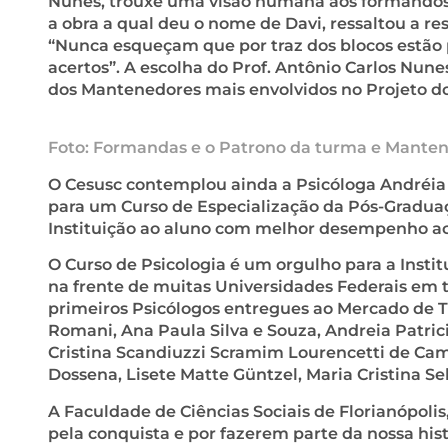
Nunes, trouxe uma visão humana aos formandos.
a obra a qual deu o nome de Davi, ressaltou a 
“Nunca esqueçam que por traz dos blocos estão p
acertos”. A escolha do Prof. Antônio Carlos Nun
dos Mantenedores mais envolvidos no Projeto do
Foto: Formandas e o Patrono da turma e Mantene
O Cesusc contemplou ainda a Psicóloga Andréia 
para um Curso de Especialização da Pós-Graduaç
Instituição ao aluno com melhor desempenho a
O Curso de Psicologia é um orgulho para a Instit
na frente de muitas Universidades Federais em 
primeiros Psicólogos entregues ao Mercado de T
Romani, Ana Paula Silva e Souza, Andreia Patrici
Cristina Scandiuzzi Scramim Lourencetti de Camp
Dossena, Lisete Matte Güntzel, Maria Cristina Se
A Faculdade de Ciências Sociais de Florianópoli
pela conquista e por fazerem parte da nossa hist