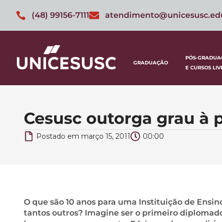
(48) 99156-7111
atendimento@unicesusc.ed
PÓS-GRADUA
GRADUAÇÃO
E CURSOS LIV
Cesusc outorga grau à 
Postado em
março 15, 2011
00:00
O que são 10 anos para uma Instituição de Ensi
tantos outros? Imagine ser o primeiro diplomad