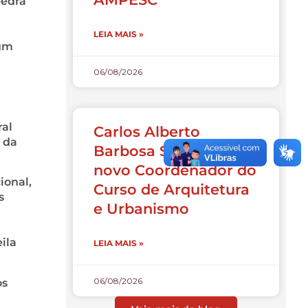
pedra
LEIA MAIS »
 um
06/08/2026
ral
Carlos Alberto
 da
Barbosa Souza é o
novo Coordenador do
ional,
Curso de Arquitetura
s
e Urbanismo
ila
LEIA MAIS »
06/08/2026
os