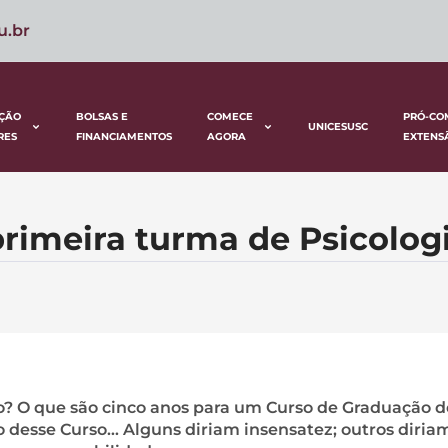
u.br
ÇÃO
BOLSAS E
COMECE
PRÓ-CO
UNICESUSC
RES
FINANCIAMENTOS
AGORA
EXTENS
primeira turma de Psicolog
no? O que são cinco anos para um Curso de Graduação 
o desse Curso… Alguns diriam insensatez; outros diria