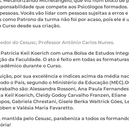
 Metaforizando Michelangelo, que viu num bloco de 
responsabilidade que compete aos Psicólogos formados.
essoas. Vocês vão lidar com pessoas sujeitas a erros e
es como Patrono da turma não foi por acaso, pois ele é
 Curso desde sua criação.
dor do Cesusc, Professor Antônio Carlos Nunes.
Patrícia Keil Koerich com uma Bolsa de Estudos Integ
ão da Faculdade. O ato é feito em todas as formaturas
cadêmico durante o Curso.
uição, por sua excelência e índices acima da média nac
todo o País, segundo o Ministério da Educação (MEC).O
rabalho são: Alessandra Rossoni, Ana Paula Fernandes
a Keil Koerich, Cleidy Godoy Carvalho Franzen, Eliane
os, Gabriela Chrestani, Gisele Berka Waltrick Góes, Le
bben e Valésia Maria Favaretto.
s, mantida pelo Cesusc, parabeniza a todos os formand
ória!