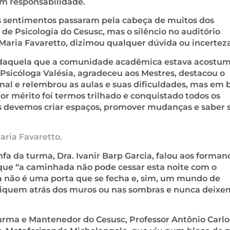
am responsabilidade.
os sentimentos passaram pela cabeça de muitos dos
de Psicologia do Cesusc, mas o silêncio no auditório
 Maria Favaretto, dizimou qualquer dúvida ou incerteza
 daquela que a comunidade acadêmica estava acostu
 Psicóloga Valésia, agradeceu aos Mestres, destacou o
al e relembrou as aulas e suas dificuldades, mas em
or mérito foi termos trilhado e conquistado todos os
s devemos criar espaços, promover mudanças e saber s
aria Favaretto.
fa da turma, Dra. Ivanir Barp Garcia, falou aos forman
 que “a caminhada não pode cessar esta noite com o
ra não é uma porta que se fecha e, sim, um mundo de
o fiquem atrás dos muros ou nas sombras e nunca deixe
urma e Mantenedor do Cesusc, Professor Antônio Carlo