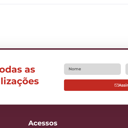
todas as
alizações
Assi
Acessos