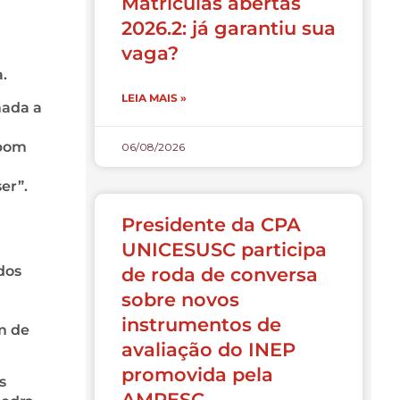
Matrículas abertas
2026.2: já garantiu sua
vaga?
.
LEIA MAIS »
mada a
 bom
06/08/2026
er”.
Presidente da CPA
UNICESUSC participa
dos
de roda de conversa
sobre novos
instrumentos de
m de
avaliação do INEP
promovida pela
s
AMPESC