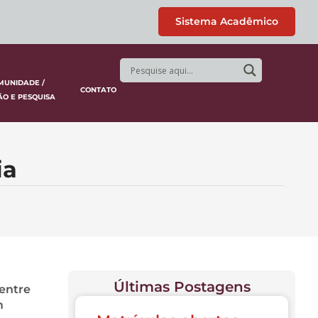
Sistema Acadêmico
MUNIDADE /
CONTATO
ÃO E PESQUISA
ia
Últimas Postagens
dentre
m