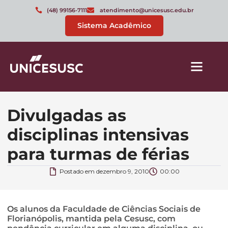
(48) 99156-7111
atendimento@unicesusc.edu.br
Sistema Acadêmico
Divulgadas as
disciplinas intensivas
para turmas de férias
Postado em
dezembro 9, 2010
00:00
Os alunos da Faculdade de Ciências Sociais de
Florianópolis, mantida pela Cesusc, com