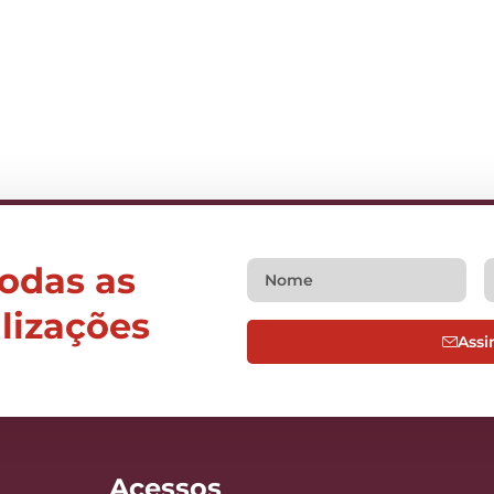
todas as
alizações
Assi
Acessos