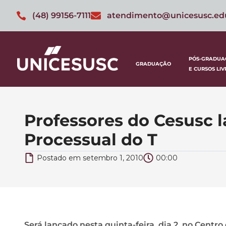
(48) 99156-7111
atendimento@unicesusc.ed
PÓS-GRADUA
GRADUAÇÃO
E CURSOS LIV
Professores do Cesusc l
Processual do T
Postado em
setembro 1, 2010
00:00
Será lançado nesta quinta-feira, dia 2, no Centro